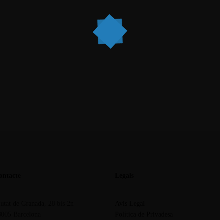
ontacte
Legals
utat de Granada, 28 bis 2n
Avís Legal
8005 Barcelona
Política de Privadesa