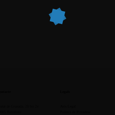
ontacte
Legals
utat de Granada, 28 bis 2n
Avís Legal
8005 Barcelona
Política de Privadesa