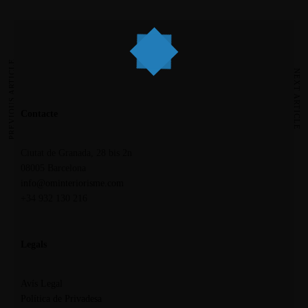
PREVIOUS ARTICLE
NEXT ARTICLE
Contacte
Ciutat de Granada, 28 bis 2n
08005 Barcelona
info@ominteriorisme.com
+34 932 130 216
Legals
Avís Legal
Política de Privadesa