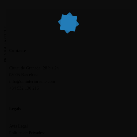
PREVIOUS ARTICLE
Contacte
Ciutat de Granada, 28 bis 2n
08005 Barcelona
info@ominteriorisme.com
+34 932 130 216
Legals
Avís Legal
Política de Privadesa